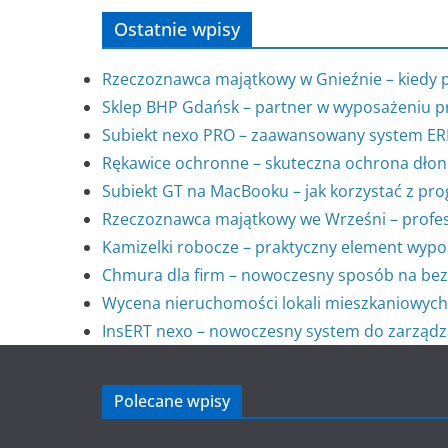
Ostatnie wpisy
Rzeczoznawca majątkowy w Gnieźnie – kiedy 
Sklep BHP Gdańsk – partner w wyposażeniu p
Subiekt nexo PRO – zaawansowany system ERP 
Rękawice ochronne – skuteczna ochrona dłon
Subiekt GT na MacBooku – jak korzystać z p
Rzeczoznawca majątkowy we Wrześni – profes
Kamizelki robocze – praktyczny element wypo
Chmura dla firm – nowoczesny sposób na bez
Wycena nieruchomości lokali mieszkaniowych
InsERT nexo – nowoczesny system do zarządza
Polecane wpisy