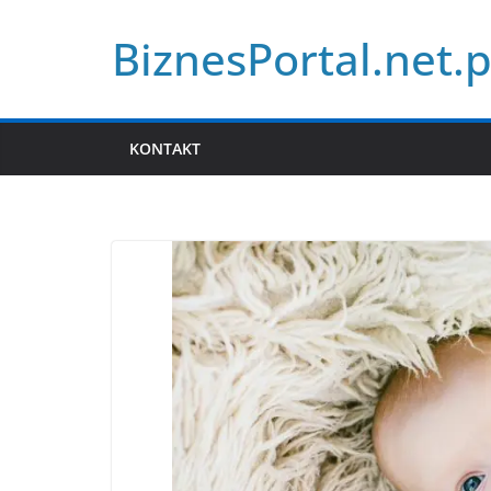
Przejdź
BiznesPortal.net.p
do
treści
KONTAKT