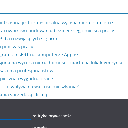
potrzebna jest profesjonalna wycena nieruchomości?
racowników i budowaniu bezpiecznego miejsca pracy
dla rozwijających się firm
i podczas pracy
rogramu InsERT na komputerze Apple?
jonalna wycena nieruchomości oparta na lokalnym rynku
sażenia profesjonalistów
pieczną i wygodną pracę
 – co wpływa na wartość mieszkania?
nia sprzedażą i firmą
Polityka prywatności
Kontakt