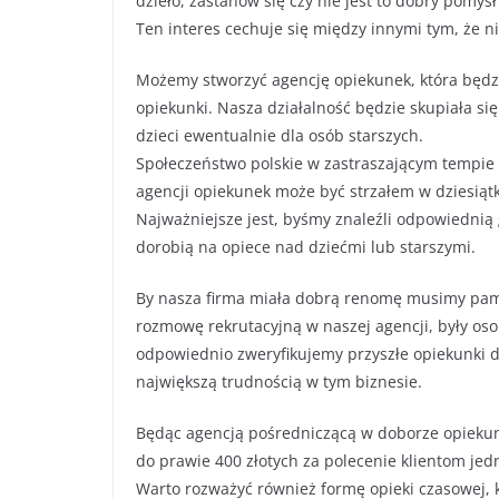
dzieło, zastanów się czy nie jest to dobry pomysł
Ten interes cechuje się między innymi tym, że n
Możemy stworzyć agencję opiekunek, która będzi
opiekunki. Nasza działalność będzie skupiała si
dzieci ewentualnie dla osób starszych.
Społeczeństwo polskie w zastraszającym tempie s
agencji opiekunek może być strzałem w dziesiąt
Najważniejsze jest, byśmy znaleźli odpowiednią 
dorobią na opiece nad dziećmi lub starszymi.
By nasza firma miała dobrą renomę musimy pamię
rozmowę rekrutacyjną w naszej agencji, były os
odpowiednio zweryfikujemy przyszłe opiekunki d
największą trudnością w tym biznesie.
Będąc agencją pośredniczącą w doborze opieku
do prawie 400 złotych za polecenie klientom jed
Warto rozważyć również formę opieki czasowej, k