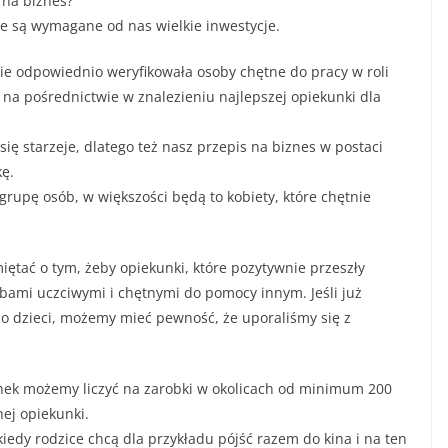
 na biznes?
ie są wymagane od nas wielkie inwestycje.
e odpowiednio weryfikowała osoby chętne do pracy w roli
ę na pośrednictwie w znalezieniu najlepszej opiekunki dla
ię starzeje, dlatego też nasz przepis na biznes w postaci
kę.
grupę osób, w większości będą to kobiety, które chętnie
tać o tym, żeby opiekunki, które pozytywnie przeszły
obami uczciwymi i chętnymi do pomocy innym. Jeśli już
o dzieci, możemy mieć pewność, że uporaliśmy się z
nek możemy liczyć na zarobki w okolicach od minimum 200
nej opiekunki.
iedy rodzice chcą dla przykładu pójść razem do kina i na ten