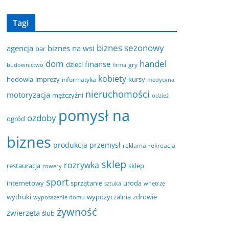
Tagi
biznes sezonowy
agencja
biznes na wsi
bar
dom
handel
finanse
dzieci
gry
budownictwo
firma
kobiety
hodowla
imprezy
kursy
informatyka
medycyna
nieruchomości
motoryzacja
mężczyźni
odzież
pomysł na
ozdoby
ogród
biznes
produkcja
przemysł
reklama
rekreacja
sklep
rozrywka
restauracja
sklep
rowery
sport
internetowy
sprzątanie
uroda
sztuka
wnętrze
wydruki
wypożyczalnia
zdrowie
wyposażenie domu
żywność
zwierzęta
ślub