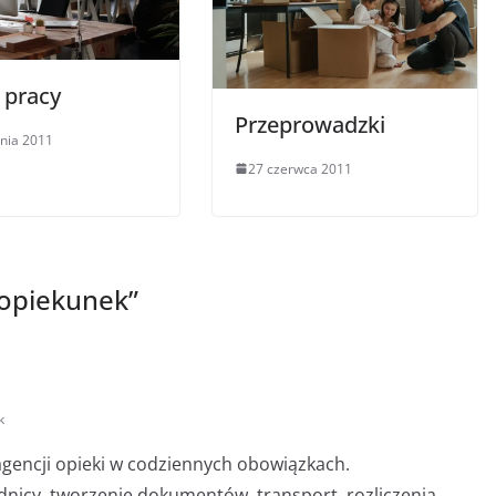
 pracy
Przeprowadzki
pnia 2011
27 czerwca 2011
 opiekunek
”
k
gencji opieki w codziennych obowiązkach.
dnicy, tworzenie dokumentów, transport, rozliczenia