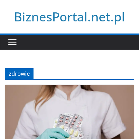
Przejdź
BiznesPortal.net.pl
do
treści
zdrowie