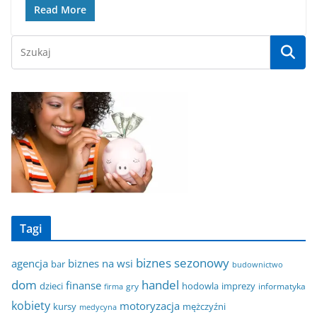
Read More
Tagi
biznes sezonowy
agencja
biznes na wsi
bar
budownictwo
dom
handel
finanse
dzieci
hodowla
imprezy
gry
informatyka
firma
kobiety
motoryzacja
kursy
mężczyźni
medycyna