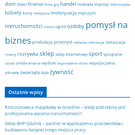
dom
handel
finanse
dzieci
hodowla
imprezy
gry
informatyka
firma
kobiety
motoryzacja
kursy
mężczyźni
medycyna
pomysł na
nieruchomości
ozdoby
ogród
odzież
biznes
produkcja
przemysł
restauracja
reklama
rekreacja
sklep
sport
rozrywka
sklep internetowy
sprzątanie
rowery
uroda
wydruki
wypożyczalnia
sztuka
wnętrze
wyposażenie domu
żywność
zwierzęta
zdrowie
ślub
Ostatnie wpisy
Rzeczoznawca majątkowy w Gnieźnie – kiedy potrzebna jest
profesjonalna wycena nieruchomości?
Sklep BHP Gdańsk – partner w wyposażeniu pracowników i
budowaniu bezpiecznego miejsca pracy