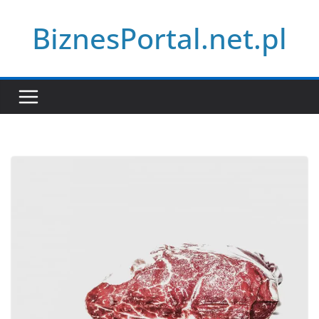
Przejdź
BiznesPortal.net.pl
do
treści