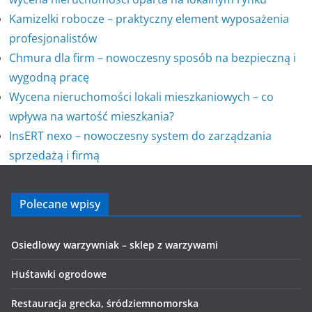
Kamizelki robocze – praktyczny element wyposażenia
profesjonalistów
Chmura dla firm – nowoczesny sposób na bezpieczną i
wygodną pracę
Wycena nieruchomości lokali mieszkaniowych – co
wpływa na wartość mieszkania?
InsERT nexo – nowoczesny system do zarządzania
sprzedażą i firmą
Polecane wpisy
Osiedlowy warzywniak – sklep z warzywami
Huśtawki ogrodowe
Restauracja grecka, śródziemnomorska