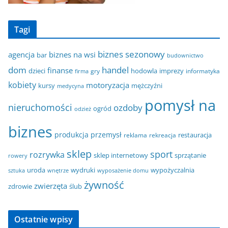
Tagi
biznes sezonowy
agencja
biznes na wsi
bar
budownictwo
dom
handel
finanse
dzieci
hodowla
imprezy
gry
informatyka
firma
kobiety
motoryzacja
kursy
mężczyźni
medycyna
pomysł na
nieruchomości
ozdoby
ogród
odzież
biznes
produkcja
przemysł
restauracja
reklama
rekreacja
sklep
sport
rozrywka
sklep internetowy
sprzątanie
rowery
uroda
wydruki
wypożyczalnia
sztuka
wnętrze
wyposażenie domu
żywność
zwierzęta
zdrowie
ślub
Ostatnie wpisy