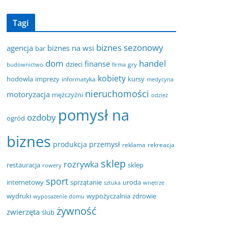
Tagi
biznes sezonowy
agencja
biznes na wsi
bar
dom
handel
finanse
dzieci
gry
budownictwo
firma
kobiety
hodowla
imprezy
kursy
informatyka
medycyna
nieruchomości
motoryzacja
mężczyźni
odzież
pomysł na
ozdoby
ogród
biznes
produkcja
przemysł
reklama
rekreacja
sklep
rozrywka
restauracja
sklep
rowery
sport
internetowy
sprzątanie
uroda
sztuka
wnętrze
wydruki
wypożyczalnia
zdrowie
wyposażenie domu
żywność
zwierzęta
ślub