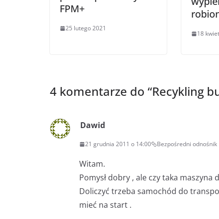
wypiek
FPM+
robio
25 lutego 2021
18 kwie
4 komentarze do “
Recykling b
Dawid
21 grudnia 2011 o 14:00
Bezpośredni odnośnik
Witam.
Pomysł dobry , ale czy taka maszyna do 
Doliczyć trzeba samochód do transport
mieć na start .