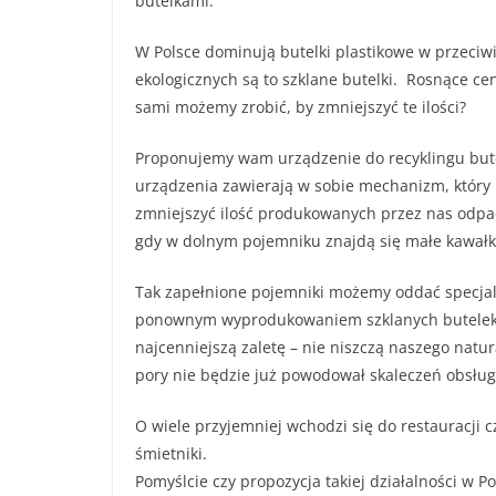
butelkami.
W Polsce dominują butelki plastikowe w przeciw
ekologicznych są to szklane butelki. Rosnące c
sami możemy zrobić, by zmniejszyć te ilości?
Proponujemy wam urządzenie do recyklingu bute
urządzenia zawierają w sobie mechanizm, który n
zmniejszyć ilość produkowanych przez nas odpad
gdy w dolnym pojemniku znajdą się małe kawałki
Tak zapełnione pojemniki możemy oddać specjal
ponownym wyprodukowaniem szklanych butelek. 
najcenniejszą zaletę – nie niszczą naszego natu
pory nie będzie już powodował skaleczeń obsług
O wiele przyjemniej wchodzi się do restauracji c
śmietniki.
Pomyślcie czy propozycja takiej działalności w P