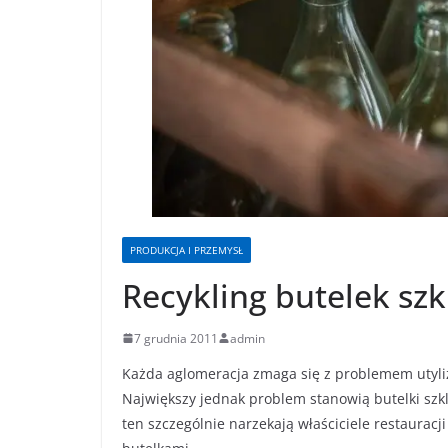
PRODUKCJA I PRZEMYSŁ
Recykling butelek sz
7 grudnia 2011
admin
Każda aglomeracja zmaga się z problemem utyl
Największy jednak problem stanowią butelki szk
ten szczególnie narzekają właściciele restaurac