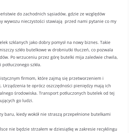
ieństwie do zachodnich sąsiadów, gdzie ze względów
eny wywozu nieczystości stawiają przed nami pytanie co my
lek szklanych jako dobry pomysł na nowy biznes. Takie
iszczy szkło butelkowe w drobniutki tłuczeń, co pozwala
ów. Po wrzuceniu przez górę butelki mija zaledwie chwila,
 potłuczonego szkła.
istycznym firmom, które zajmą się przetworzeniem i
Urządzenia te oprócz oszczędności pieniędzy mają ich
ralnego środowiska. Transport potłuczonych butelek od tej
ujących go ludzi.
zy baru, kiedy wokół nie straszą przepełnione butelkami
olsce nie będzie strzałem w dziesiątkę w zakresie recyklingu