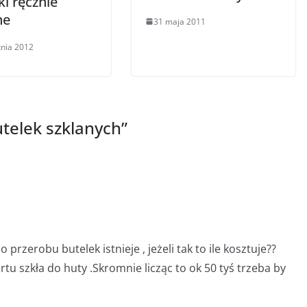
i ręcznie
ne
31 maja 2011
tnia 2012
utelek szklanych
”
przerobu butelek istnieje , jeżeli tak to ile kosztuje??
u szkła do huty .Skromnie licząc to ok 50 tyś trzeba by