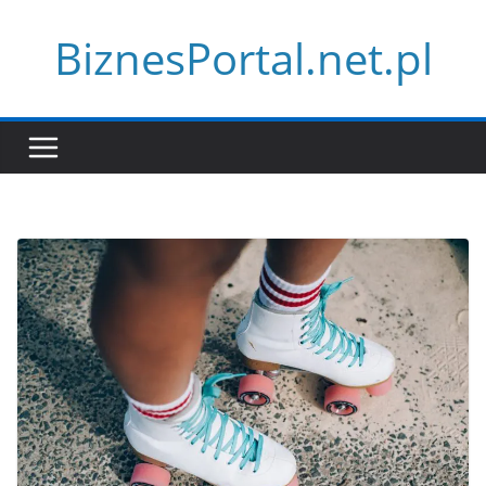
Przejdź
BiznesPortal.net.pl
do
treści