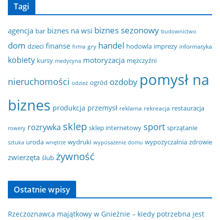
Tagi
biznes sezonowy
agencja
biznes na wsi
bar
budownictwo
dom
handel
finanse
dzieci
hodowla
imprezy
gry
informatyka
firma
kobiety
motoryzacja
kursy
mężczyźni
medycyna
pomysł na
nieruchomości
ozdoby
ogród
odzież
biznes
produkcja
przemysł
restauracja
reklama
rekreacja
sklep
sport
rozrywka
sklep internetowy
sprzątanie
rowery
uroda
wydruki
wypożyczalnia
zdrowie
sztuka
wnętrze
wyposażenie domu
żywność
zwierzęta
ślub
Ostatnie wpisy
Rzeczoznawca majątkowy w Gnieźnie – kiedy potrzebna jest