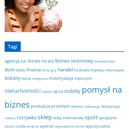
Tagi
biznes sezonowy
agencja
biznes na wsi
bar
budownictwo
dom
handel
finanse
dzieci
hodowla
imprezy
gry
informatyka
firma
kobiety
motoryzacja
kursy
mężczyźni
medycyna
pomysł na
nieruchomości
ozdoby
ogród
odzież
biznes
produkcja
przemysł
restauracja
reklama
rekreacja
sklep
sport
rozrywka
sklep internetowy
sprzątanie
rowery
uroda
wydruki
wypożyczalnia
sztuka
wnętrze
wyposażenie domu