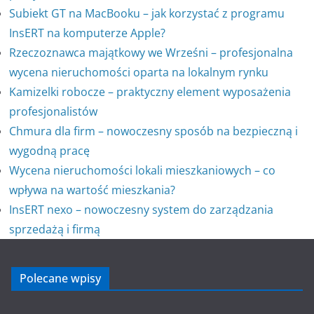
Subiekt GT na MacBooku – jak korzystać z programu
InsERT na komputerze Apple?
Rzeczoznawca majątkowy we Wrześni – profesjonalna
wycena nieruchomości oparta na lokalnym rynku
Kamizelki robocze – praktyczny element wyposażenia
profesjonalistów
Chmura dla firm – nowoczesny sposób na bezpieczną i
wygodną pracę
Wycena nieruchomości lokali mieszkaniowych – co
wpływa na wartość mieszkania?
InsERT nexo – nowoczesny system do zarządzania
sprzedażą i firmą
Polecane wpisy