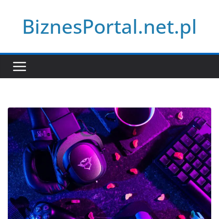
Przejdź
BiznesPortal.net.pl
do
treści