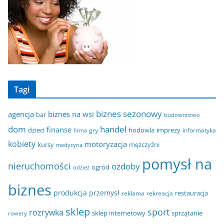
Tagi
biznes sezonowy
agencja
biznes na wsi
bar
budownictwo
dom
handel
finanse
dzieci
hodowla
imprezy
gry
informatyka
firma
kobiety
motoryzacja
kursy
mężczyźni
medycyna
pomysł na
nieruchomości
ozdoby
ogród
odzież
biznes
produkcja
przemysł
restauracja
reklama
rekreacja
sklep
sport
rozrywka
sklep internetowy
sprzątanie
rowery