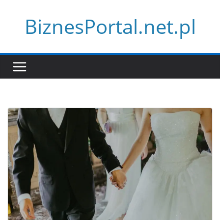
Przejdź
BiznesPortal.net.pl
do
treści