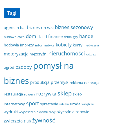
Tagi
biznes sezonowy
agencja
biznes na wsi
bar
dom
handel
finanse
dzieci
gry
budownictwo
firma
kobiety
hodowla
imprezy
kursy
informatyka
medycyna
nieruchomości
motoryzacja
mężczyźni
odzież
pomysł na
ozdoby
ogród
biznes
produkcja
przemysł
reklama
rekreacja
sklep
rozrywka
restauracja
sklep
rowery
sport
internetowy
sprzątanie
uroda
sztuka
wnętrze
wydruki
wypożyczalnia
zdrowie
wyposażenie domu
żywność
zwierzęta
ślub