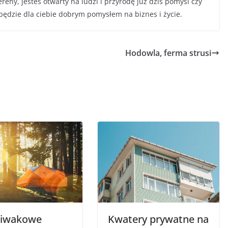
reny, jesteś otwarty na ludzi i przyrodę już dziś pomyśl czy
będzie dla ciebie dobrym pomysłem na biznes i życie.
Hodowla, ferma strusi
biwakowe
Kwatery prywatne na