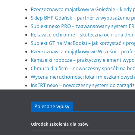
Rzeczoznawca majątkowy w Gnieźnie – kiedy 
Sklep BHP Gdańsk – partner w wyposażeniu p
Subiekt nexo PRO – zaawansowany system ERP 
Rękawice ochronne – skuteczna ochrona dłon
Subiekt GT na MacBooku – jak korzystać z p
Rzeczoznawca majątkowy we Wrześni – profes
Kamizelki robocze – praktyczny element wypo
Chmura dla firm – nowoczesny sposób na bez
Wycena nieruchomości lokali mieszkaniowych
InsERT nexo – nowoczesny system do zarządza
Polecane wpisy
Ośrodek szkolenia dla psów