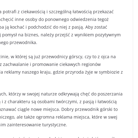
potrafi z ciekawością i szczególną łatwością przekazać
zachęcić inne osoby do ponownego odwiedzenia tegoż
ba ją kochać i podchodzić do niej z pasją. Aby zostać
ój pomysł na biznes, należy przejść z wynikiem pozytywnym
anego przewodnika.
ie, w której są już przewodnicy górscy, czy to z ojca na
ez zachwalanie i promowanie ciekawych regionów
la reklamy naszego kraju, gdzie przyroda żyje w symbiozie z
ych, którzy w swojej naturze odkrywają chęć do poszerzania
 i z charakteru są osobami twórczymi, z pasją i łatwością
poznawać ciągle nowe miejsca. Dobry przewodnik górski to
niczego, ale także ogromna reklama miejsca, które w swej
nim zainteresowanie turystyczne.