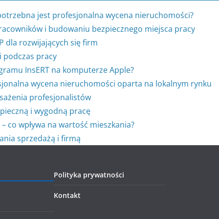
potrzebna jest profesjonalna wycena nieruchomości?
racowników i budowaniu bezpiecznego miejsca pracy
dla rozwijających się firm
i podczas pracy
rogramu InsERT na komputerze Apple?
jonalna wycena nieruchomości oparta na lokalnym rynku
sażenia profesjonalistów
pieczną i wygodną pracę
 – co wpływa na wartość mieszkania?
nia sprzedażą i firmą
Polityka prywatności
Kontakt