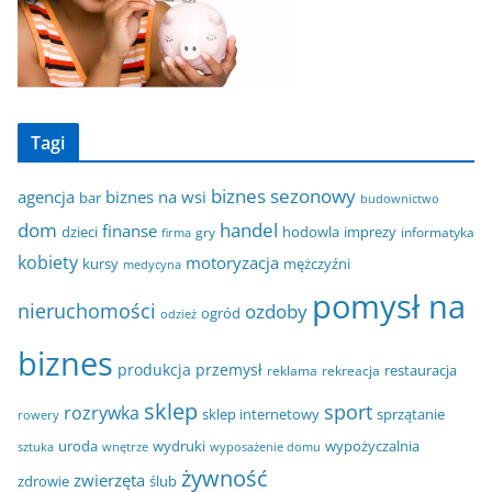
Tagi
biznes sezonowy
agencja
biznes na wsi
bar
budownictwo
dom
handel
finanse
dzieci
hodowla
imprezy
gry
informatyka
firma
kobiety
motoryzacja
kursy
mężczyźni
medycyna
pomysł na
nieruchomości
ozdoby
ogród
odzież
biznes
produkcja
przemysł
restauracja
reklama
rekreacja
sklep
sport
rozrywka
sklep internetowy
sprzątanie
rowery
uroda
wydruki
wypożyczalnia
sztuka
wnętrze
wyposażenie domu
żywność
zwierzęta
zdrowie
ślub