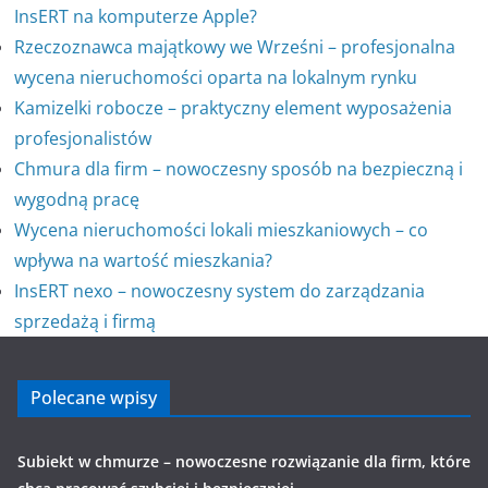
InsERT na komputerze Apple?
Rzeczoznawca majątkowy we Wrześni – profesjonalna
wycena nieruchomości oparta na lokalnym rynku
Kamizelki robocze – praktyczny element wyposażenia
profesjonalistów
Chmura dla firm – nowoczesny sposób na bezpieczną i
wygodną pracę
Wycena nieruchomości lokali mieszkaniowych – co
wpływa na wartość mieszkania?
InsERT nexo – nowoczesny system do zarządzania
sprzedażą i firmą
Polecane wpisy
Subiekt w chmurze – nowoczesne rozwiązanie dla firm, które