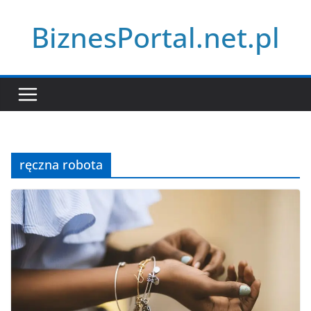
Przejdź
BiznesPortal.net.pl
do
treści
ręczna robota