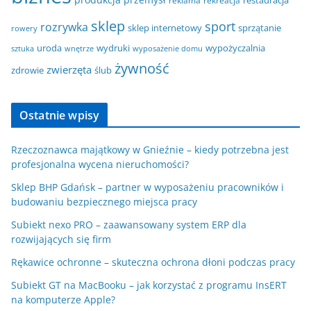
restauracja
reklama
rekreacja
sklep
sport
rozrywka
sklep internetowy
sprzątanie
rowery
uroda
wydruki
wypożyczalnia
sztuka
wnętrze
wyposażenie domu
żywność
zwierzęta
zdrowie
ślub
Ostatnie wpisy
Rzeczoznawca majątkowy w Gnieźnie – kiedy potrzebna jest
profesjonalna wycena nieruchomości?
Sklep BHP Gdańsk – partner w wyposażeniu pracowników i
budowaniu bezpiecznego miejsca pracy
Subiekt nexo PRO – zaawansowany system ERP dla
rozwijających się firm
Rękawice ochronne – skuteczna ochrona dłoni podczas pracy
Subiekt GT na MacBooku – jak korzystać z programu InsERT
na komputerze Apple?