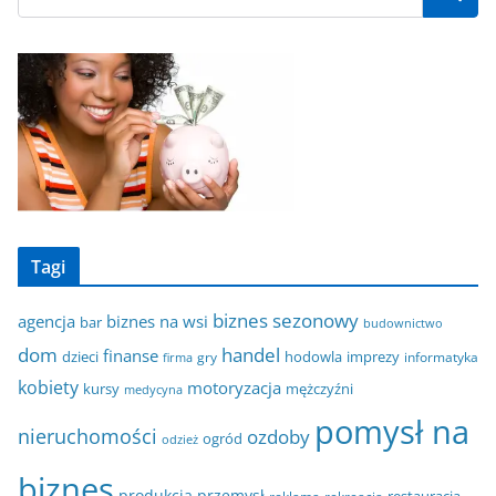
Tagi
biznes sezonowy
agencja
biznes na wsi
bar
budownictwo
dom
handel
finanse
dzieci
hodowla
imprezy
gry
informatyka
firma
kobiety
motoryzacja
kursy
mężczyźni
medycyna
pomysł na
nieruchomości
ozdoby
ogród
odzież
biznes
produkcja
przemysł