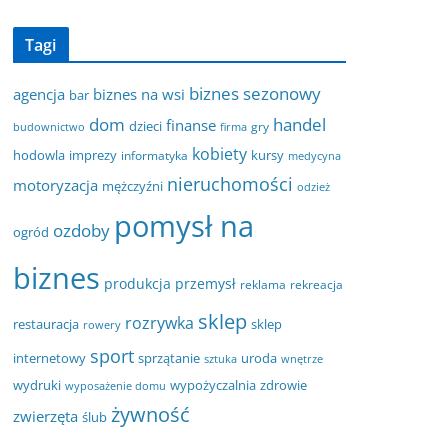
Tagi
biznes sezonowy
agencja
biznes na wsi
bar
dom
handel
finanse
dzieci
gry
budownictwo
firma
kobiety
hodowla
imprezy
kursy
informatyka
medycyna
nieruchomości
motoryzacja
mężczyźni
odzież
pomysł na
ozdoby
ogród
biznes
produkcja
przemysł
reklama
rekreacja
sklep
rozrywka
restauracja
sklep
rowery
sport
internetowy
sprzątanie
uroda
sztuka
wnętrze
wydruki
wypożyczalnia
zdrowie
wyposażenie domu
żywność
zwierzęta
ślub