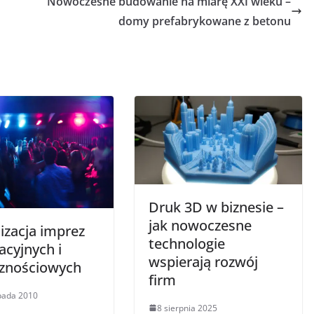
Nowoczesne budowanie na miarę XXI wieku –
domy prefabrykowane z betonu
Druk 3D w biznesie –
jak nowoczesne
izacja imprez
technologie
acyjnych i
wspierają rozwój
cznościowych
firm
opada 2010
8 sierpnia 2025