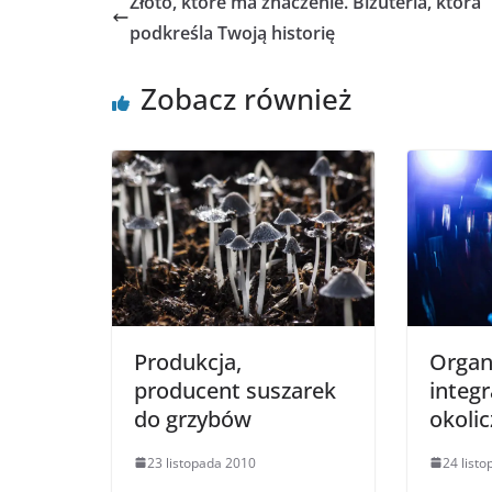
Złoto, które ma znaczenie. Biżuteria, która
podkreśla Twoją historię
Zobacz również
Produkcja,
Organ
producent suszarek
integr
do grzybów
okoli
23 listopada 2010
24 list