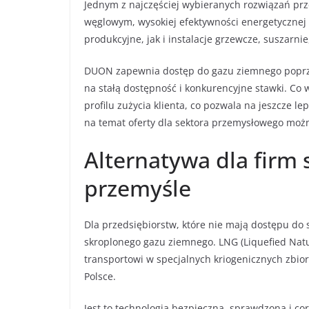
Jednym z najczęściej wybieranych rozwiązań przez
węglowym, wysokiej efektywności energetycznej 
produkcyjne, jak i instalacje grzewcze, suszarni
DUON zapewnia dostęp do gazu ziemnego poprzez 
na stałą dostępność i konkurencyjne stawki. C
profilu zużycia klienta, co pozwala na jeszcze 
na temat oferty dla sektora przemysłowego możn
Alternatywa dla firm 
przemyśle
Dla przedsiębiorstw, które nie mają dostępu do
skroplonego gazu ziemnego. LNG (Liquefied Natur
transportowi w specjalnych kriogenicznych zbi
Polsce.
Jest to technologia bezpieczna, sprawdzona i co