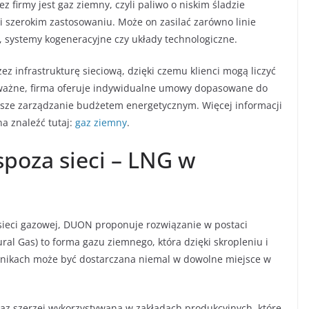
 firmy jest gaz ziemny, czyli paliwo o niskim śladzie
i szerokim zastosowaniu. Może on zasilać zarówno linie
e, systemy kogeneracyjne czy układy technologiczne.
infrastrukturę sieciową, dzięki czemu klienci mogą liczyć
o ważne, firma oferuje indywidualne umowy dopasowane do
lepsze zarządzanie budżetem energetycznym. Więcej informacji
a znaleźć tutaj:
gaz ziemny
.
spoza sieci – LNG w
 sieci gazowej, DUON proponuje rozwiązanie w postaci
al Gas) to forma gazu ziemnego, która dzięki skropleniu i
ornikach może być dostarczana niemal w dowolne miejsce w
raz szerzej wykorzystywana w zakładach produkcyjnych, które