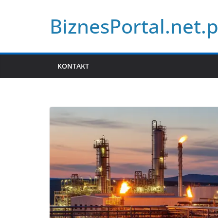
Przejdź
BiznesPortal.net.p
do
treści
KONTAKT