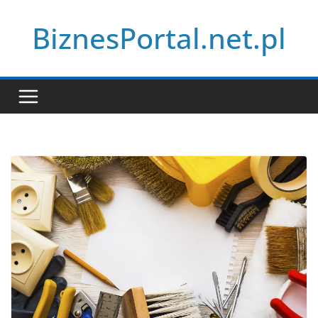
Przejdź
BiznesPortal.net.pl
do
treści