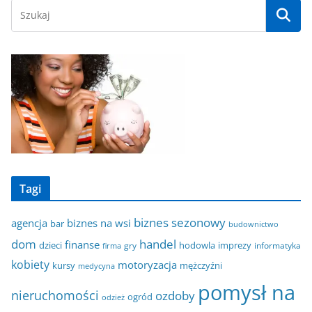
Tagi
biznes sezonowy
agencja
biznes na wsi
bar
budownictwo
dom
handel
finanse
dzieci
hodowla
imprezy
gry
informatyka
firma
kobiety
motoryzacja
kursy
mężczyźni
medycyna
pomysł na
nieruchomości
ozdoby
ogród
odzież