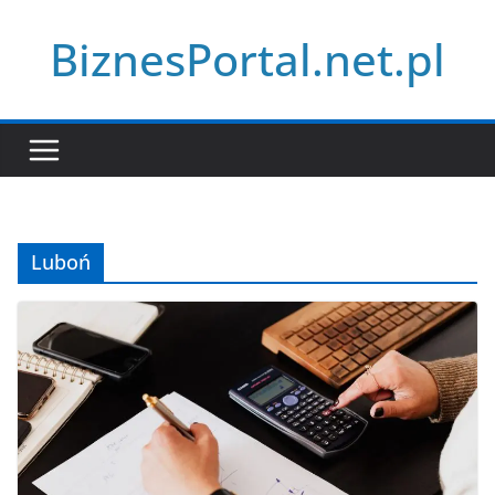
Przejdź
BiznesPortal.net.pl
do
treści
Luboń