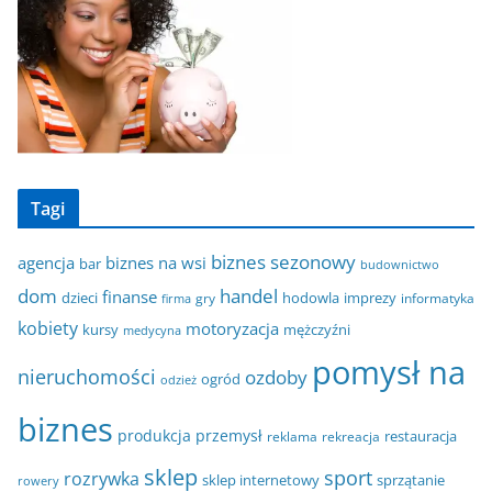
Tagi
biznes sezonowy
agencja
biznes na wsi
bar
budownictwo
dom
handel
finanse
dzieci
hodowla
imprezy
gry
informatyka
firma
kobiety
motoryzacja
kursy
mężczyźni
medycyna
pomysł na
nieruchomości
ozdoby
ogród
odzież
biznes
produkcja
przemysł
restauracja
reklama
rekreacja
sklep
sport
rozrywka
sklep internetowy
sprzątanie
rowery