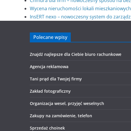
Chmura dla firm – nowoczesny sposób na bez
Wycena nieruchomości lokali mieszkaniowych
InsERT nexo – nowoczesny system do zarządza
Polecane wpisy
Znajdź najlepsze dla Ciebie biuro rachunkowe
Agencja reklamowa
Tani prąd dla Twojej firmy
Zakład fotograficzny
Organizacja wesel, przyjęć weselnych
Zakupy na zamówienie, telefon
Sprzedaż choinek