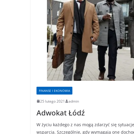
FINANSE I EKONOMIA
25 lutego 2021
admin
Adwokat Łódź
W życiu każdego z nas mogą zdarzyć się sytuacj
wsparcia. Szczególnie, gdy wymagają one docho