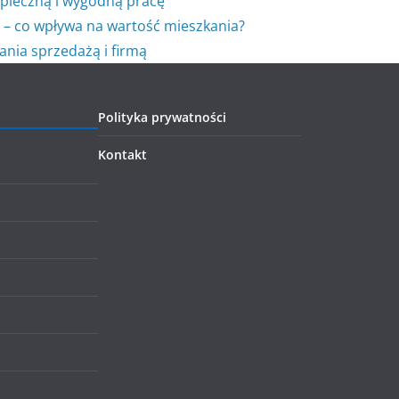
pieczną i wygodną pracę
 – co wpływa na wartość mieszkania?
nia sprzedażą i firmą
Polityka prywatności
Kontakt