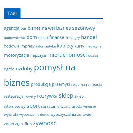
Tagi
biznes sezonowy
agencja
biznes na wsi
bar
dom
handel
finanse
dzieci
gry
budownictwo
firma
kobiety
hodowla
imprezy
kursy
informatyka
medycyna
nieruchomości
motoryzacja
mężczyźni
odzież
pomysł na
ozdoby
ogród
biznes
produkcja
przemysł
reklama
rekreacja
sklep
rozrywka
restauracja
sklep
rowery
sport
internetowy
sprzątanie
uroda
sztuka
wnętrze
wydruki
wypożyczalnia
zdrowie
wyposażenie domu
żywność
zwierzęta
ślub